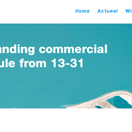
Home
Actueel
Wi
anding commercial
ule from 13-31