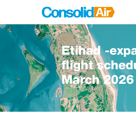
Etihad -exp
flight sched
March 2026