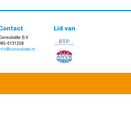
Contact
Lid van
ConsolidAir B.V.
085-0131258
info@consolidair.nl