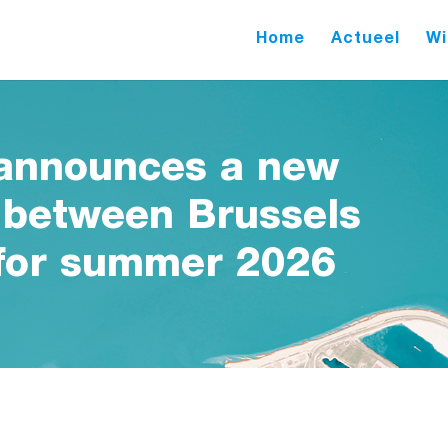
Home
Actueel
Wi
 announces a new
e between Brussels
 for summer 2026