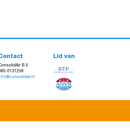
Contact
Lid van
ConsolidAir B.V.
085-0131258
info@consolidair.nl