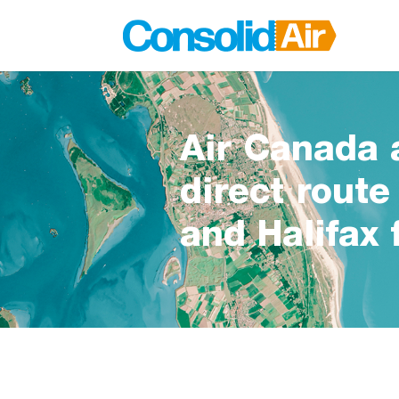
Air Canada
direct rout
and Halifax