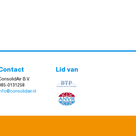
Contact
Lid van
ConsolidAir B.V.
085-0131258
info@consolidair.nl